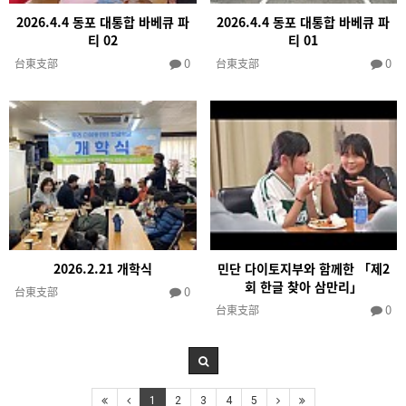
2026.4.4 동포 대통합 바베큐 파
2026.4.4 동포 대통합 바베큐 파
티 02
티 01
0
0
台東支部
台東支部
2026.2.21 개학식
민단 다이토지부와 함께한 「제2
회 한글 찾아 삼만리」
0
台東支部
0
台東支部
1
2
3
4
5