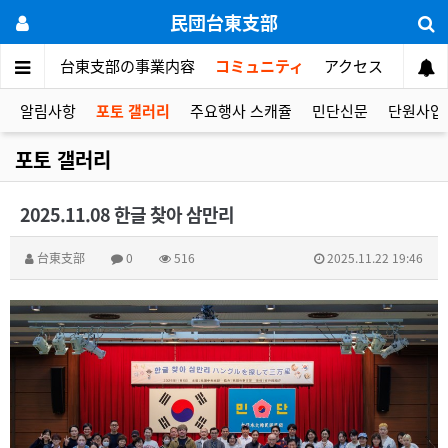
民団台東支部
ご挨拶
台東支部の事業内容
コミュニティ
アクセス
알림사항
포토 갤러리
주요행사 스캐쥴
민단신문
단원사업
포토 갤러리
2025.11.08 한글 찾아 삼만리
台東支部
0
516
2025.11.22 19:46