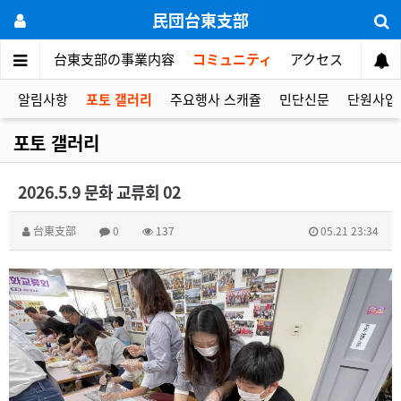
民団台東支部
ご挨拶
台東支部の事業内容
コミュニティ
アクセス
알림사항
포토 갤러리
주요행사 스캐쥴
민단신문
단원사업
포토 갤러리
2026.5.9 문화 교류회 02
台東支部
0
137
05.21 23:34